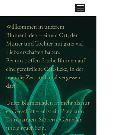
Willkommen in unserem
Blumenladen – einem Ort, den
Mutter und Tochter mit ganz viel
Liebe erschaffen haben.
Bei uns treffen frische Blumen auf
eine gemütliche Café-Ecke, in der
man die Zeit auch mal vergessen
darf.
Unser Blumenladen ist mehr als nur
ein Geschäft – er ist ein Platz zum
Durchatmen, Stöbern, Genießen
und einfach Sein.